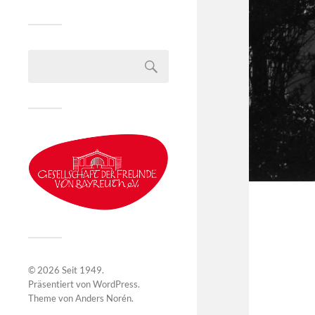
© 2026
Seit 1949
.
Präsentiert von
WordPress
.
Theme von
Anders Norén
.