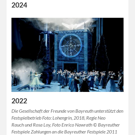
2024
Finanzierung eines neuen Klaviers für den
Orchestergrabens ••• New piano for the Mystic Abyss
financed ••• Financement du nouveau piano de l’Abîme
mystique
2022
Die Gesellschaft der Freunde von Bayreuth unterstützt den
Festspielbetrieb Foto: Lohengrin, 2018, Regie Neo
Rauch und Rosa Loy, Foto Enrico Nawrath © Bayreuther
Festspiele Zahlungen an die Bayreuther Festspiele 2011